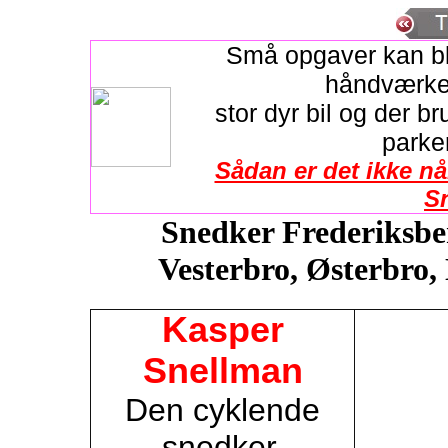
Små opgaver kan bl
håndværke
stor dyr bil og der br
parke
Sådan er det ikke n
S
Snedker Frederiksber
Vesterbro, Østerbro,
Kasper
Snellman
Den cyklende
snedker,